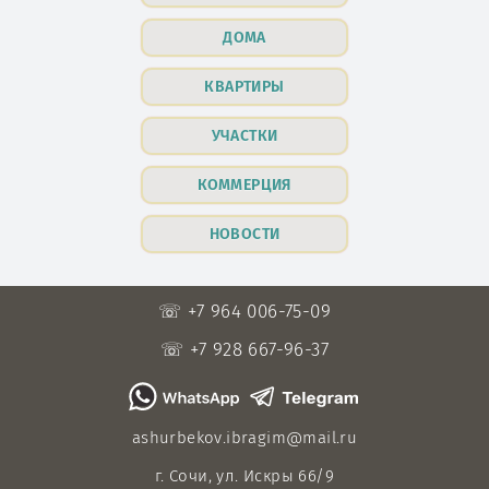
ДОМА
КВАРТИРЫ
УЧАСТКИ
КОММЕРЦИЯ
НОВОСТИ
☏ +7 964 006-75-09
☏ +7 928 667-96-37
ashurbekov.ibragim@mail.ru
г. Сочи, ул. Искры 66/9