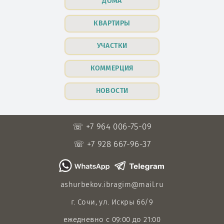
ДОМА
КВАРТИРЫ
УЧАСТКИ
КОММЕРЦИЯ
НОВОСТИ
☏ +7 964 006-75-09
☏ +7 928 667-96-37
ashurbekov.ibragim@mail.ru
г. Сочи, ул. Искры 66/9
ежедневно с 09:00 до 21:00